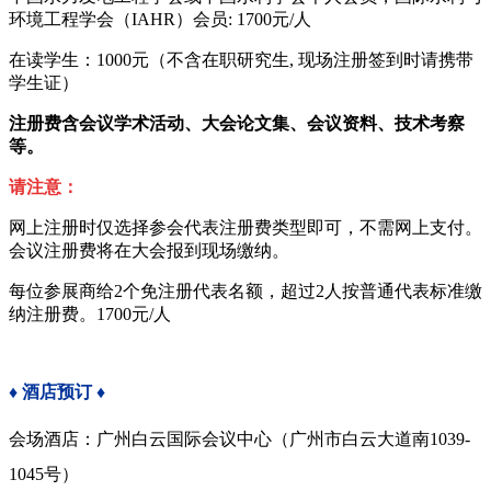
环境工程学会（IAHR）会员:
1700
元
/
人
在读学生：1000元（
不含在职研究生
,
现场注册签到时请携带
学生证
）
注册费含会议学术活动、大会论文集、会议资料、技术考察
等。
请注意：
网上注册时仅选择参会代表注册费类型即可，不需网上支付。
会议注册费将在大会报到现场缴纳。
每位参展商给2个免注册代表名额，超过2人按普通代表标准缴
纳注册费。
1700
元
/
人
♦
酒店预订
♦
会场酒店：广州白云国际会议中心（广州市白云大道南
1039-
1045
号）